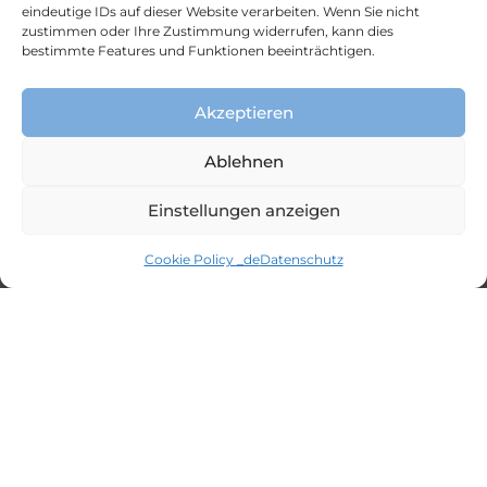
eindeutige IDs auf dieser Website verarbeiten. Wenn Sie nicht
zustimmen oder Ihre Zustimmung widerrufen, kann dies
bestimmte Features und Funktionen beeinträchtigen.
Akzeptieren
Stay Updated
Ablehnen
PITFALLS IN ETHICS AND INTEGRITY
Einstellungen anzeigen
There are plenty of reasons that even
organisations with great intention struggle
Cookie Policy _de
Datenschutz
with integrity issues but there are a few
pitfalls which could be eliminated to start
with.
FEBRUAR 3, 2021